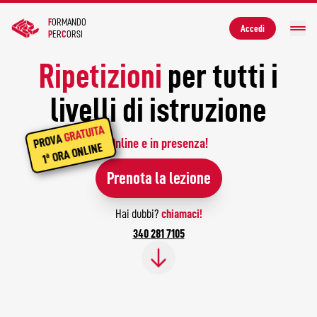
F
ORMANDO
Accedi
P
ER
C
ORSI
Ripetizioni
per tutti i
Presentazione
livelli di istruzione
Chi siamo
GRATUITA
PROVA
Online e in presenza!
1ª ORA ONLINE
Tariffe
Prenota la lezione
Lavora con noi
Hai dubbi?
chiamaci!
340 281 7105